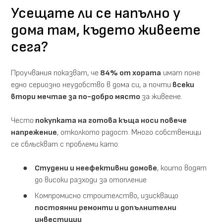
Усещате ли се напълно у
дома там, където живеете
сега?
Проучвания показват, че
84% от хората
имат поне
едно сериозно неудобство в дома си, а почти
всеки
втори мечтае за по-добро място
за живеене.
Често
покупката на готова къща носи повече
напрежение
, отколкото радост. Много собственици
се сблъскват с проблеми като:
Студени и неефективни домове
, които водят
до високи разходи за отопление
Компромисно строителство, изискващо
постоянни ремонти и допълнителни
инвестиции