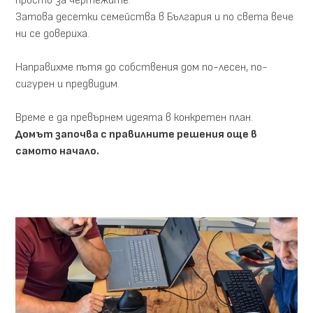
просто за чертежите.
Затова десетки семейства в България и по света вече
ни се довериха.
Направихме пътя до собствения дом по-лесен, по-
сигурен и предвидим.
Време е да превърнем идеята в конкретен план.
Домът започва с правилните решения още в
самото начало.