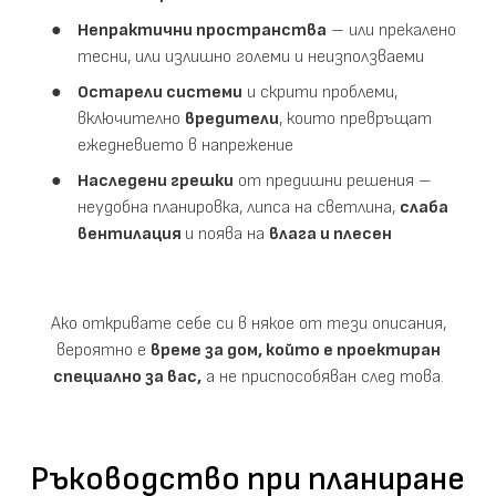
Непрактични пространства
– или прекалено
тесни, или излишно големи и неизползваеми
Остарели системи
и скрити проблеми,
включително
вредители
, които превръщат
ежедневието в напрежение
Наследени грешки
от предишни решения –
неудобна планировка, липса на светлина,
слаба
вентилация
и поява на
влага и плесен
Ако откривате себе си в някое от тези описания,
вероятно е
време за дом, който е проектиран
специално за вас,
а не приспособяван след това.
Ръководство при планиране