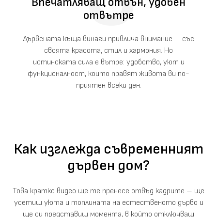
Впечатляващ отвън, удобен
отвътре
Дървената къща винаги привлича внимание – със
своята красота, стил и хармония. Но
истинската сила е вътре: удобство, уют и
функционалност, които правят живота ви по-
приятен всеки ден.
Как изглежда съвременният
дървен дом?
Това кратко видео ще те пренесе отвъд кадрите – ще
усетиш уюта и топлината на естественото дърво и
ще си представиш момента, в който отключваш