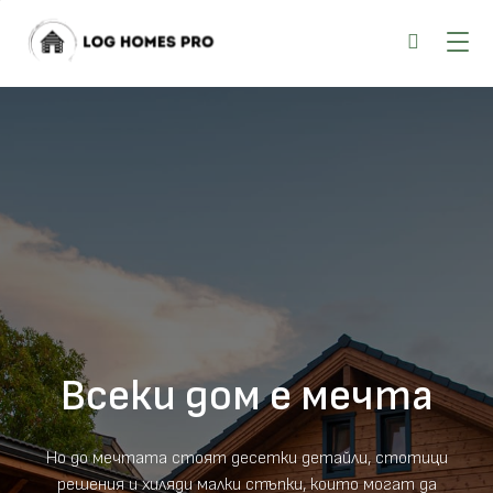
+359 87
Всеки дом е мечта
Но до мечтата стоят десетки детайли, стотици
решения и хиляди малки стъпки, които могат да