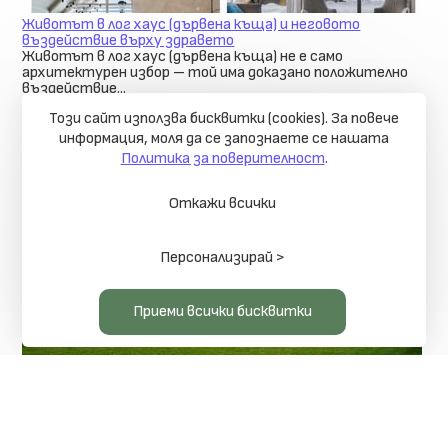
Животът в лог хаус (дървена къща) и неговото
въздействие върху здравето
Животът в лог хаус (дървена къща) не е само
архитектурен избор – той има доказано положително
въздействие...
26.01.2026
Повече
Този сайт използва бисквитки (cookies). За повече
информация, моля да се запознаете се нашaтa
Политика за поверителност
.
Откажи всички
Персонализирай >
Приеми всички бисквитки
Защо къщите от лепени греди са предпочитан избор в
съвременното строителство?