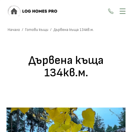
+359 87
Начало
/
Готови къщи
/
Дървена къща 134кв.м.
Дървена къща
134кв.м.