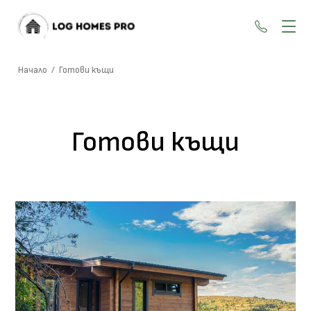
+359 87
Начало
/
Готови къщи
Готови къщи