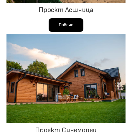
Проект Лешница
Повече
Проект Синеморец