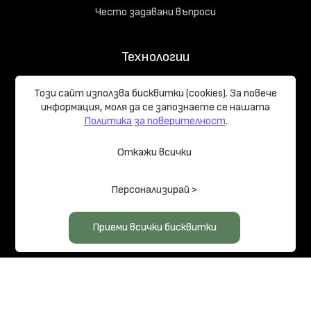
Често задавани въпроси
Технологии
Съдържание на комплекта
Този сайт използва бисквитки (cookies). За повече
Начръчник на купувача
информация, моля да се запознаете се нашaтa
Политика за поверителност
.
Реализирани проекти
Откажи всички
Общи условия
Политика за поверителност
Управление на
Персонализирай >
бисквитките
Карта на сайта
© 2026 LOG HOMES PRO
Приеми всички бисквитки
Изработка на сайт върху
Creativiso® Xpress™
(v1.51.0)