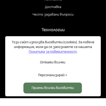
Доставка
Често задавани въпроси
Технологии
Съдържание на комплекта
Този сайт използва бисквитки (cookies). За повече
Начръчник на купувача
информация, моля да се запознаете се нашaтa
Политика за поверителност
.
Реализирани проекти
Откажи всички
Общи условия
Политика за поверителност
Управление на
Персонализирай >
бисквитките
Карта на сайта
© 2026 LOG HOMES PRO
Приеми всички бисквитки
Изработка на сайт върху
Creativiso® Xpress™
(v1.50.18)