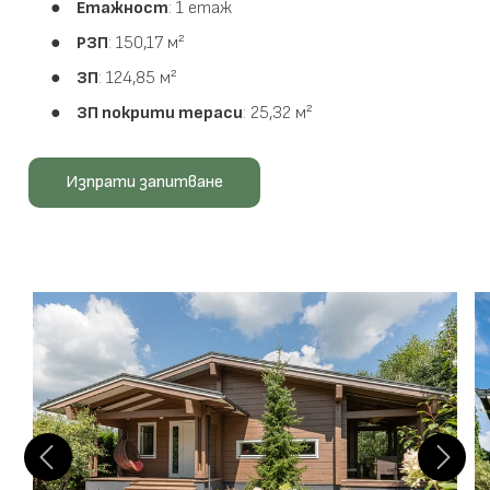
Етажност
: 1 етаж
РЗП
: 150,17 м²
ЗП
: 124,85 м²
ЗП покрити тераси
: 25,32 м²
Изпрати запитване