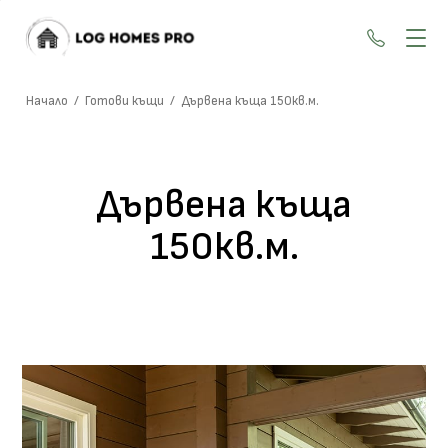
+359 87
Начало
/
Готови къщи
/
Дървена къща 150кв.м.
Дървена къща
150кв.м.