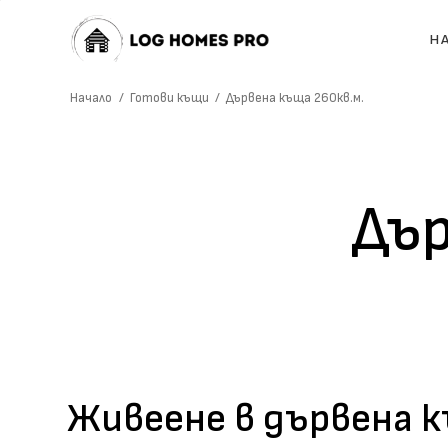
Н
Начало
/
Готови къщи
/
Дървена къща 260кв.м.
Дър
Живеене в дървена 