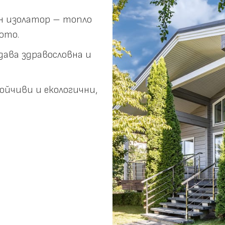
н изолатор – топло
ото.
ава здравословна и
йчиви и екологични,