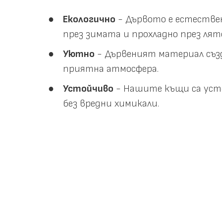
Екологично
- Дървото е естестве
през зимата и прохладно през лят
Уютно
- Дървеният материал създ
приятна атмосфера.
Устойчиво
- Нашите къщи са усто
без вредни химикали.