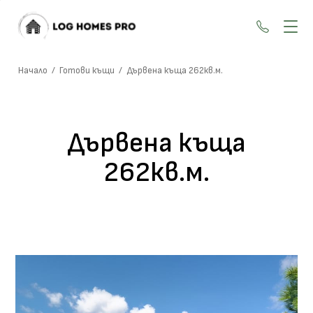
+359 87
Начало
/
Готови къщи
/
Дървена къща 262кв.м.
Дървена къща
262кв.м.