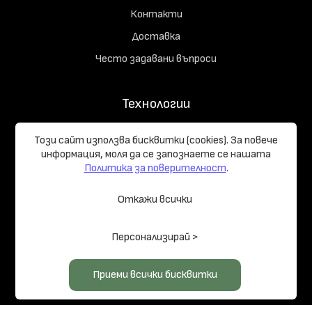
Контакти
Доставка
Често задавани въпроси
Технологии
Съдържание на комплекта
Този сайт използва бисквитки (cookies). За повече
Начръчник на купувача
информация, моля да се запознаете се нашaтa
Политика за поверителност
.
Реализирани проекти
Откажи всички
Общи условия
Политика за поверителност
Управление на
Персонализирай >
бисквитките
Карта на сайта
© 2026 LOG HOMES PRO
Приеми всички бисквитки
Изработка на сайт върху
Creativiso® Xpress™
(v1.50.18)