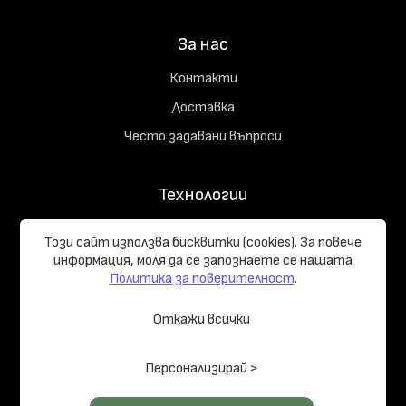
За нас
Контакти
Доставка
Често задавани въпроси
Технологии
Съдържание на комплекта
Този сайт използва бисквитки (cookies). За повече
Начръчник на купувача
информация, моля да се запознаете се нашaтa
Политика за поверителност
.
Реализирани проекти
Откажи всички
Общи условия
Политика за поверителност
Управление на
Персонализирай >
бисквитките
Карта на сайта
© 2026 LOG HOMES PRO