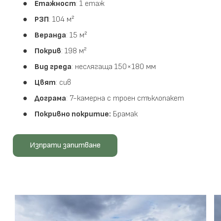
Етажност
: 1 етаж
РЗП
: 104 м²
Веранда
: 15 м²
Покрив
: 198 м²
Вид греда
: неслягаща 150×180 мм
Цвят
: сив
Дограма
: 7-камерна с троен стъклопакет
Покривно покритие:
Брамак
Изпрати запитване