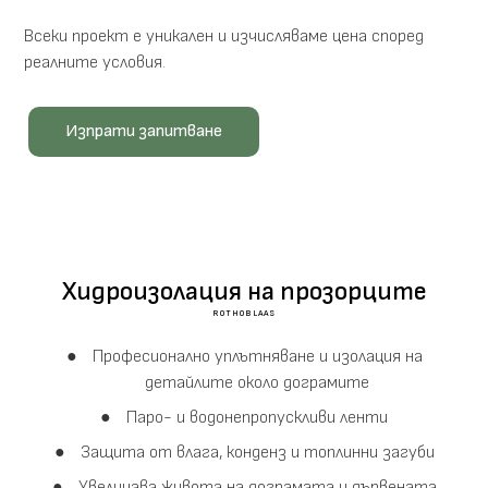
Всеки проект е уникален и изчисляваме цена според
реалните условия.
Изпрати запитване
Хидроизолация на прозорците
ROTHOBLAAS
Професионално уплътняване и изолация на
детайлите около дограмите
Паро- и водонепропускливи ленти
Защита от влага, конденз и топлинни загуби
Увеличава живота на дограмата и дървената