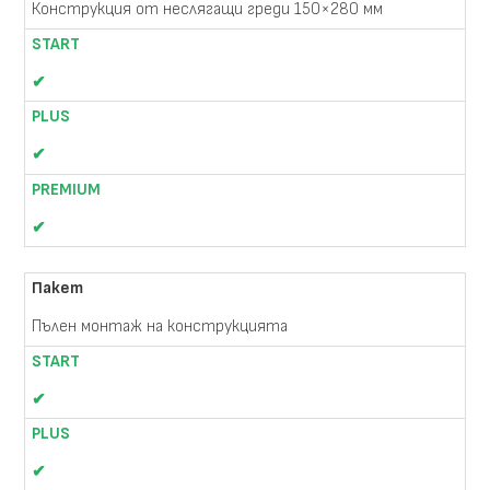
Конструкция от неслягащи греди 150×280 мм
✔
✔
✔
Пълен монтаж на конструкцията
✔
✔