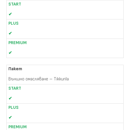
✔
✔
✔
Външно омасляване – Tikkurila
✔
✔