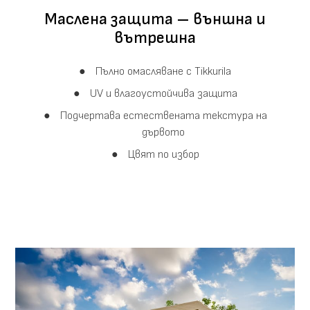
Маслена защита – външна и
вътрешна
Пълно омасляване с Tikkurila
UV и влагоустойчива защита
Подчертава естествената текстура на
дървото
Цвят по избор