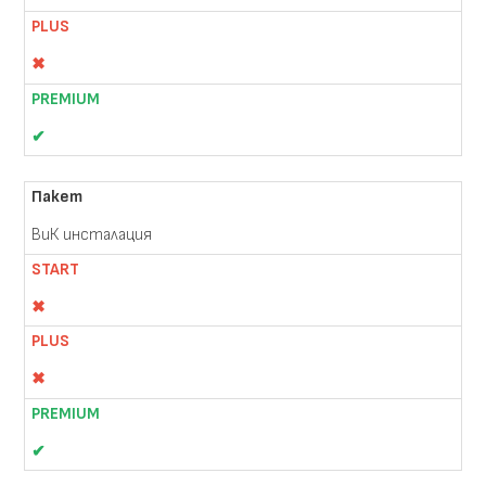
✖
✔
ВиК инсталация
✖
✖
✔