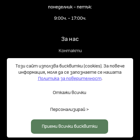
понеделник - петък:
9:00ч. - 17:00ч.
За нас
Контакти
Доставка
Този сайт използва бисквитки (cookies). За повече
Често задавани въпроси
информация, моля да се запознаете се нашaтa
Политика за поверителност
.
Технологии
Откажи всички
Съдържание на комплекта
Персонализирай >
Начръчник на купувача
Реализирани проекти
Приеми всички бисквитки