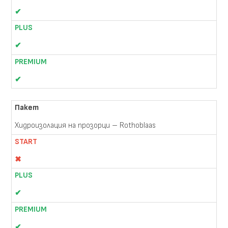
✔
✔
✔
Хидроизолация на прозорци – Rothoblaas
✖
✔
✔