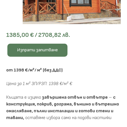
1385,00 € / 2708,82 лв.
Изпрати запитване
от 1398 €/м²/ м² (без ДДС)
Цена за 1 м² ЗП/РЗП: 1398 €/м² €
Къщата е изцяло
завършена отвън и отвътре
–
с
конструкция, покрив, дограма, външно и вътрешно
омасляване, пълни инсталации и готови стени и
тавани,
оставяме избора само на подови настилки