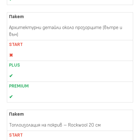
Архитектурни детайли около прозорците (вътре и
вън)
✖
✔
✔
Топлоизолация на покрив – Rockwool 20 см