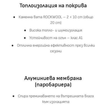
Топлоизолация на покрива
Каменна вата ROCKWOOL – 2 × 10 cm (общо
20 cm)
Висока топло- и шумоизолация
Устойчивост на огън – клас A1
Отлична енергийна ефективност през всички
сезони
Алуминиева мембрана
(паробариера)
Спира преминаването на вътрешната влага
към изолацията