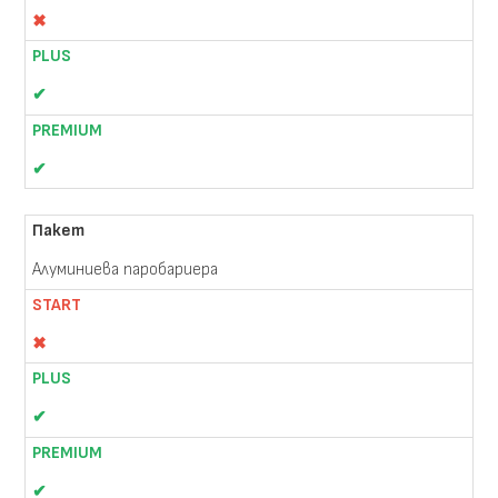
✖
✔
✔
Алуминиева паробариера
✖
✔
✔