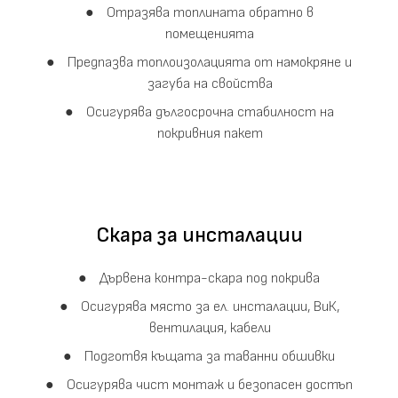
Отразява топлината обратно в
помещенията
Предпазва топлоизолацията от намокряне и
загуба на свойства
Осигурява дългосрочна стабилност на
покривния пакет
Скара за инсталации
Дървена контра-скара под покрива
Осигурява място за ел. инсталации, ВиК,
вентилация, кабели
Подготвя къщата за таванни обшивки
Осигурява чист монтаж и безопасен достъп