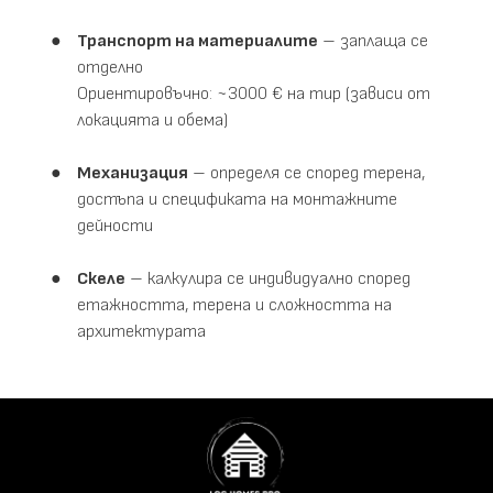
Транспорт на материалите
– заплаща се
отделно
Ориентировъчно: ~3000 € на тир (зависи от
локацията и обема)
Механизация
– определя се според терена,
достъпа и спецификата на монтажните
дейности
Скеле
– калкулира се индивидуално според
етажността, терена и сложността на
архитектурата