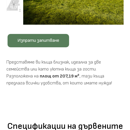
Изпрати запитване
Представяме ви къща близнак, идеална за две
семейства или като уютна къща за гости.
Разположена на
площ от 207,19 м²
, тази къща
предлага всички удобства, от които имате нужда!
Спецификации на дървените