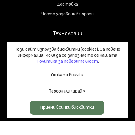
Доставка
Често задавани въпроси
Технологии
Съдържание на комплекта
Този сайт използва бисквитки (cookies). За повече
Начръчник на купувача
информация, моля да се запознаете се нашaтa
Политика за поверителност
.
Реализирани проекти
Откажи всички
Общи условия
Политика за поверителност
Управление на
Персонализирай >
бисквитките
Карта на сайта
© 2026 LOG HOMES PRO
Приеми всички бисквитки
Изработка на сайт върху
Creativiso® Xpress™
(v1.50.18)