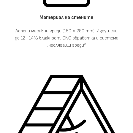
Материал на стените
Лепени масивни греди (150 × 280 mm). Изсушени
до 12–14% влажност, CNC обработка и система
„неслягащи греди“.