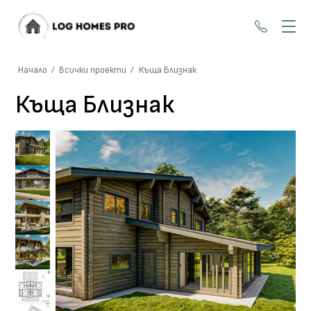
+359 87
Начало
/
Всички проекти
/
Къща Близнак
Къща Близнак