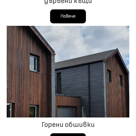
дървени къщи
Повече
Горени обшивки